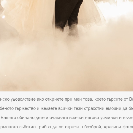
нско удоволствие ако откриете при мен това, което търсите от 
тбеното тържество и желаете всички тези страхотни емоции да 
Вашето обичано дете и очаквате всички негови усмивки и вълн
рменото събитие трябва да се отрази в безброй, красиви фот