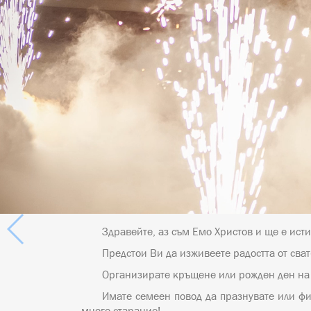
Здравейте, аз съм Емо Христов и ще е исти
Предстои Ви да изживеете радостта от сва
Организирате кръщене или рожден ден на 
Имате семеен повод да празнувате или фи
много старание!