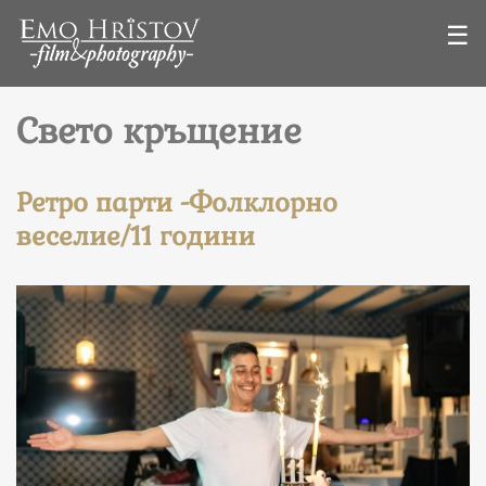
☰
Свето кръщение
Ретро парти -Фолклорно
веселие/11 години