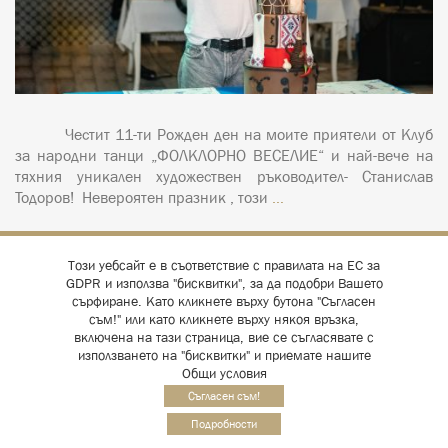
Честит 11-ти Рожден ден на моите приятели от Клуб
за народни танци „ФОЛКЛОРНО ВЕСЕЛИЕ“ и най-вече на
тяхния уникален художествен ръководител- Станислав
Тодоров! Невероятен празник , този
…
Този уебсайт е в съответствие с правилата на ЕС за
GDPR и използва "бисквитки", за да подобри Вашето
сърфиране. Като кликнете върху бутона "Съгласен
съм!" или като кликнете върху някоя връзка,
включена на тази страница, вие се съгласявате с
използването на "бисквитки" и приемате нашите
© 2026 Emo Hristov film & photography
Общи условия
Поверителност
design and development:
Съгласен съм!
Он-лайн системи БЪЛГАРИЯ
Подробности