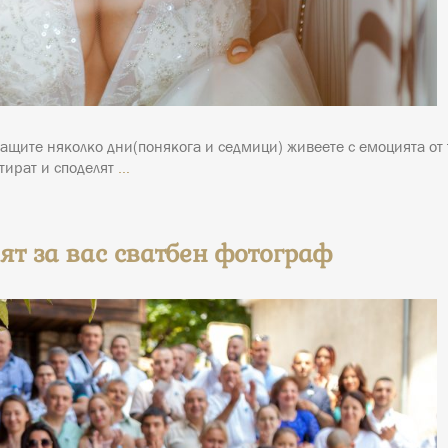
ащите няколко дни(понякога и седмици) живеете с емоцията от 
нтират и споделят
…
ят за вас сватбен фотограф