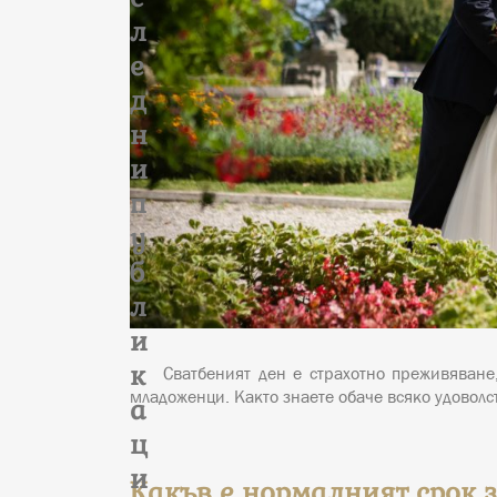
л
е
д
н
и
п
у
б
л
и
к
Сватбеният ден е страхотно преживяване
младоженци. Както знаете обаче всяко удовол
а
ц
и
Какъв е нормалният срок 