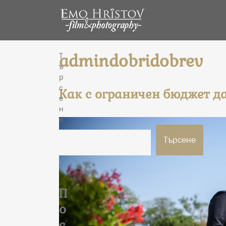
admindobridobrev
Т
ъ
р
с
Как с ограничен бюджет д
е
н
е
Търсене
П
о
с