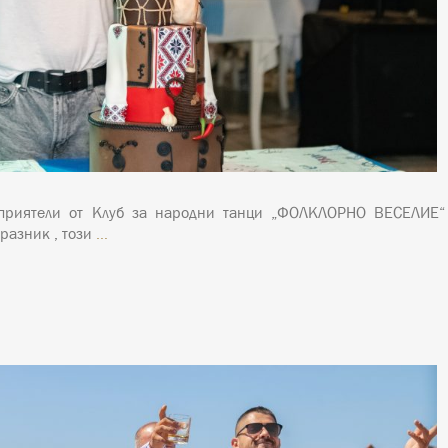
иятели от Клуб за народни танци „ФОЛКЛОРНО ВЕСЕЛИЕ“ и
разник , този
…