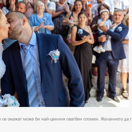
се окажат може би най-ценния сватбен спомен. Желанието да г