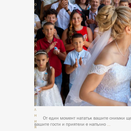
о
г
р
а
ф
и
и
К
а
к
ъ
в
е
н
о
р
м
а
л
н
От един момент нататък вашите снимки ще 
и
вашите гости и приятели е напълно
…
я