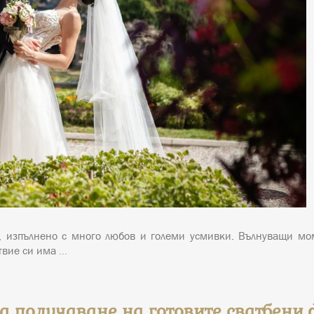
, изпълнено с много любов и големи усмивки. Вълнуващи мом
ствие си има
…
за получаване на готовите сватбени